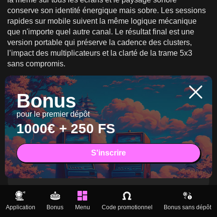
conserve son identité énergique mais sobre. Les sessions
rapides sur mobile suivent la même logique mécanique
que n'importe quel autre canal. Le résultat final est une
version portable qui préserve la cadence des clusters,
l’impact des multiplicateurs et la clarté de la trame 5x3
sans compromis.
Jouez maintenant
Bonus
pour le premier dépôt
1000€ + 250 FS
FAQ
S'inscrire
Quel est le profil RTP et de volatilité de ce
titre ?
Comment se forment les victoires sur la
Application
Bonus
Menu
Code promotionnel
Bonus sans dépôt
grille ?