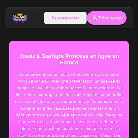
Se connecter
Télécharger
Jouez à Starlight Princess en ligne en
France
Nous présentons un jeu de machine à sous céleste
conçu pour équilibrer une présentation lumineuse et
optimiste avec des performances à haute volatilité. Le
flux rond encourage des décisions rapides, un contrôle
clair des enjeux et une compréhension immédiate de la
manière dont les cascades peuvent transformer un
début modeste en une séquence mémorable. Dans de
nombreux cas, l'expérience passe d'un jeu de base
calme à des réactions en chaîne animées en un clin
d'œil, et notre format rend ces transitions lisibles. Les