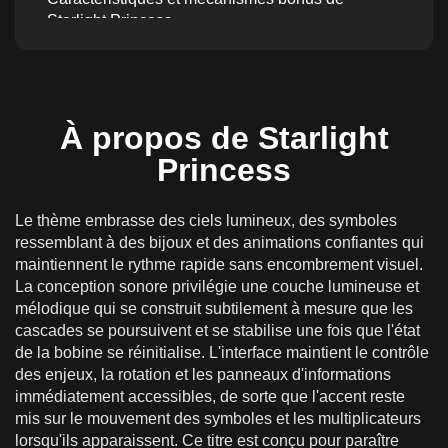
Starlight Princess
RTP, volatilité et potentiel de gain maximal de
Starlight Princess
Comment aborder Starlight Princess de manière
À propos de Starlight
responsable
Princess
Jouer à Starlight Princess en ligne pour de
l'argent réel en France
Le thème embrasse des ciels lumineux, des symboles
Dépôts, Paiements & Jeu Responsable en
ressemblant à des bijoux et des animations confiantes qui
France
maintiennent le rythme rapide sans encombrement visuel.
Version mobile de Starlight Princess
La conception sonore privilégie une couche lumineuse et
mélodique qui se construit subtilement à mesure que les
cascades se poursuivent et se stabilise une fois que l'état
de la bobine se réinitialise. L'interface maintient le contrôle
des enjeux, la rotation et les panneaux d'informations
immédiatement accessibles, de sorte que l'accent reste
mis sur le mouvement des symboles et les multiplicateurs
lorsqu'ils apparaissent. Ce titre est conçu pour paraître